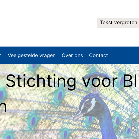
Tekst vergroten
n
Veelgestelde vragen
Over ons
Contact
 Stichting voor B
n