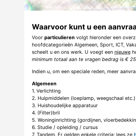
Waarvoor kunt u een aanvraa
Voor
particulieren
volgt hieronder een overz
hoofdcategorieën Algemeen, Sport, ICT, Vak
scheelt u en ons werk. U voegt een
nieuwe
hu
minimum totaal aan te vragen bedrag is € 25
Indien u, om een speciale reden, meer aanvra
Algemeen
1. Verlichting
2. Hulpmiddelen (loeplamp, weegschaal etc.)
3. Huishoudelijke apparatuur
4. (Filter)bril
5. Woninginrichting (gordijnen, vloerbedekkin
6. Studie / opleiding / cursus
7. Tandem. Er gelden enkele criteria: lees ze