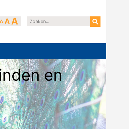
A
A
A
linden en