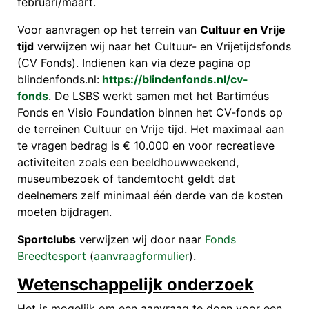
februari/maart.
Voor aanvragen op het terrein van
Cultuur en Vrije
tijd
verwijzen wij naar het Cultuur- en Vrijetijdsfonds
(CV Fonds). Indienen kan via deze pagina op
blindenfonds.nl:
https://blindenfonds.nl/cv-
fonds
.
De LSBS werkt samen met het Bartiméus
Fonds en Visio Foundation binnen het CV-fonds op
de terreinen Cultuur en Vrije tijd. Het maximaal aan
te vragen bedrag is € 10.000 en voor recreatieve
activiteiten zoals een beeldhouwweekend,
museumbezoek of tandemtocht geldt dat
deelnemers zelf minimaal één derde van de kosten
moeten bijdragen.
Sportclubs
verwijzen wij door naar
Fonds
Breedtesport
(
aanvraagformulier
).
Wetenschappelijk onderzoek
Het is mogelijk om een aanvraag te doen voor een